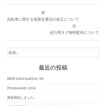
投
前
稿
自転車に関する道路交通法の改正について
ナ
次
走行用タグ無料配布について
ビ
ゲ
検
ー
索:
シ
最近の投稿
ョ
ン
BRM information ’26
Permanent 2024
募集開始しました。