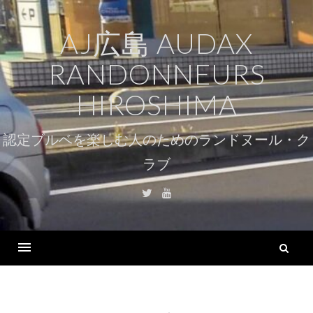
コ
ン
AJ広島 AUDAX
テ
RANDONNEURS
ン
ツ
HIROSHIMA
へ
ス
認定ブルベを楽しむ人のためのランドヌール・ク
キ
ラブ
ッ
プ
Twitter
Youtube
検
索
Menu