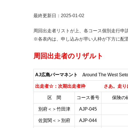
最終更新日：2025-01-02
周回出走者リストが上、各コース個別走行申
※各表内は、申し込みが早い人枠が下方に配
周回出走者のリザルト
A
AJ広島パーマネント
round The West
Set
出走者☆：次期出走者枠 さあ。走り
区 間
コース番号
保険の
別府＜＞竹田津
AJP-045
佐賀関＜＞別府
AJP-044