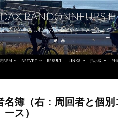
DAX RANDONNEURS H
認定ブルベを楽しむ人のためのランドヌール・クラ
Twitter
Youtube
去BRM
BREVET
RESULT
LINKS
掲示板
PH
者名簿（右：周回者と個別
ース）