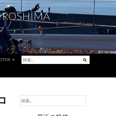
IROSHIMA
ブ
検
Menu
OTOS
索:
コ
検
索: