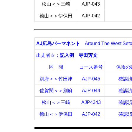
松山＜＞三崎
AJP-043
徳山＜＞伊保田
AJP-042
AJ広島パーマネント
Around The West
Set
出走者☆：
記入例 寺田芳文
区 間
コース番号
保険の
別府＜＞
竹田津
AJP-045
確認
佐賀関＜＞
別府
AJP-044
確認
松山＜＞
三崎
AJP4343
確認
徳山＜＞
伊保田
AJP-042
確認