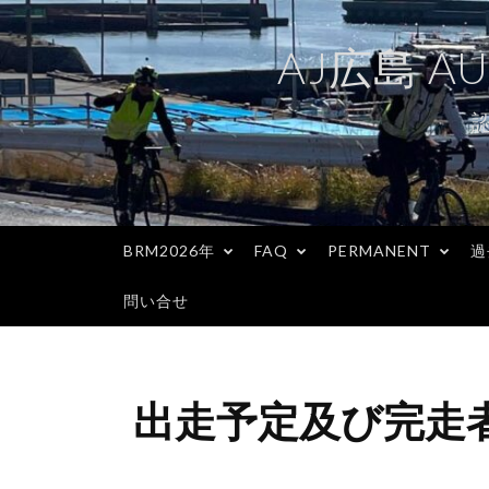
コ
ン
AJ広島 AU
テ
ン
ツ
へ
ス
キ
BRM2026年
FAQ
PERMANENT
過
ッ
プ
問い合せ
出走予定及び完走