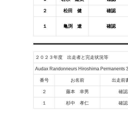
２
松田 健
確認
１
亀渕 遼
確認
２０２３年度 出走者と完走状況等
Audax Randonneurs Hiroshima Perma
番号
お名前
出走前
２
藤本 幸男
確認
１
杉中 孝仁
確
認