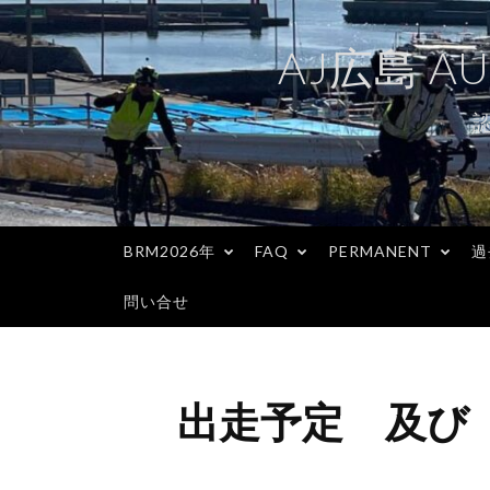
コ
ン
AJ広島 AU
テ
ン
ツ
へ
ス
キ
BRM2026年
FAQ
PERMANENT
過
ッ
プ
問い合せ
出走予定 及び 