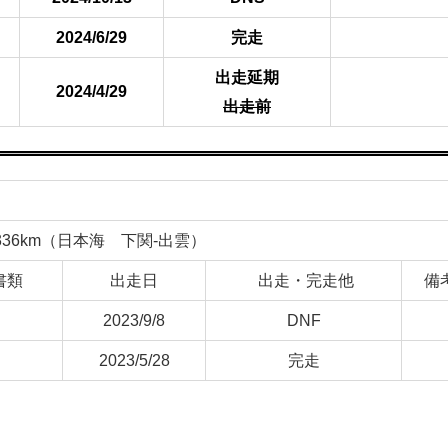
2024/6/29
完走
出走延期
2024/4/29
出走前
nents 336km（日本海 下関-出雲）
書類
出走日
出走・完走他
備
2023/9/8
DNF
2023/5/28
完走