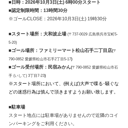
■日時：2026年10月3日(土) 6時00分スタート
■認定制限時間：13時間30分
※ゴールCLOSE：2026年10月3日(土) 19時30
分
■スタート場所：大和波止場
(〒737-0029 広島県呉市宝町5-
5-20)
■ゴール場所：ファミリーマート松山石手二丁目店
(
〒
790-0852 愛媛県松山市石手2丁目5-17
)
■ゴール受付場所：民宿みかん
(
〒790-0852 愛媛県松山市石
手 (いして) 3丁目7-23
)
※スタート場所において、(例えば)大声で喋る･騒ぐな
どの迷惑行為は慎んで頂きますようお願い致します。
■駐車場
スタート地点には駐車場がありませんので近隣のコイ
ンパーキングをご利用ください。