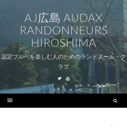
コ
ン
AJ広島 AUDAX
テ
RANDONNEURS
ン
ツ
HIROSHIMA
へ
ス
認定ブルベを楽しむ人のためのランドヌール・ク
キ
ラブ
ッ
プ
Twitter
Youtube
検
索
Menu