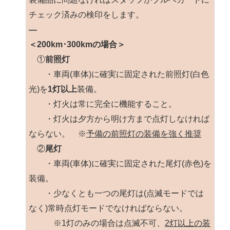
チェック済みの検印をします。
—
＜200km･300kmの場合＞
①
前照灯
・車両(車体)に確実に固定された前照灯(白色
光)を
1灯以上
装備。
・灯火は常に完全に機能すること。
・灯火は夕方から明け方まで点灯しなければ
ならない。 ※
予備の前照灯の装備を強く推奨
②
尾灯
・車両(車体)に確実に固定された尾灯(赤色)を
装備。
・少なくとも一つの尾灯は(点滅モードでは
なく)常時点灯モードでなければならない。
※1灯のみの場合は点滅不可、
2灯以上の装