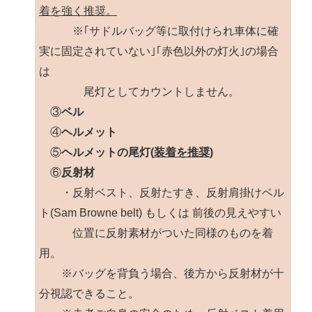
着を強く推奨。
※｢サドルバッグ等に取付けられ車体に確
実に固定されていない｣｢赤色以外の灯火｣の場合
は
尾灯としてカウントしません。
③
ベル
④
ヘルメット
⑤
ヘルメットの尾灯(
装着を推奨)
⑥
反射材
・反射ベスト、反射たすき、反射肩掛けベル
ト(Sam Browne belt) もしくは 前後の見えやすい
位置に反射素材がついた同様のものを着
用。
※バッグを背負う場合、後方から反射材が十
分視認できること。