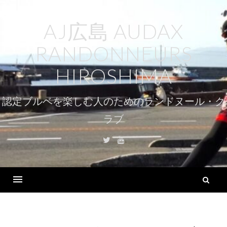
コ
ン
AJ広島 AUDAX
テ
RANDONNEURS
ン
ツ
HIROSHIMA
へ
ス
認定ブルベを楽しむ人のためのランドヌール・ク
キ
ラブ
ッ
プ
Twitter
Youtube
検
索
Menu