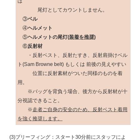
は
尾灯としてカウントしません。
③
ベル
④
ヘルメット
⑤
ヘルメットの尾灯(
装着を推奨)
⑥
反射材
・反射ベスト、反射たすき、反射肩掛けベル
ト(Sam Browne belt) もしくは 前後の見えやすい
位置に反射素材がついた同様のものを着
用。
※バッグを背負う場合、後方から反射材が十
分視認できること。
※
走者ご自身の安全のため、反射ベスト着用
を強く推奨します。
(3)ブリーフィング：スタート30分前にスタッフによ