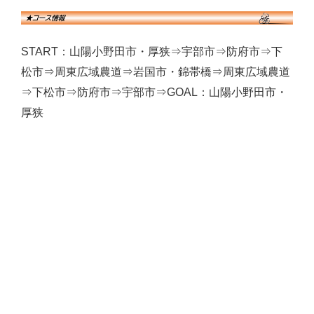
START：山陽小野田市・厚狭⇒宇部市⇒防府市⇒下
松市⇒周東広域農道⇒岩国市・錦帯橋⇒周東広域農道
⇒下松市⇒防府市⇒宇部市⇒GOAL：山陽小野田市・
厚狭