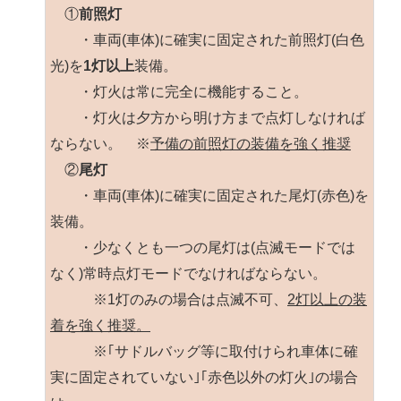
①
前照灯
・車両(車体)に確実に固定された前照灯(白色
光)を
1灯以上
装備。
・灯火は常に完全に機能すること。
・灯火は夕方から明け方まで点灯しなければ
ならない。 ※
予備の前照灯の装備を強く推奨
②
尾灯
・車両(車体)に確実に固定された尾灯(赤色)を
装備。
・少なくとも一つの尾灯は(点滅モードでは
なく)常時点灯モードでなければならない。
※1灯のみの場合は点滅不可、
2灯以上の装
着を強く推奨。
※｢サドルバッグ等に取付けられ車体に確
実に固定されていない｣｢赤色以外の灯火｣の場合