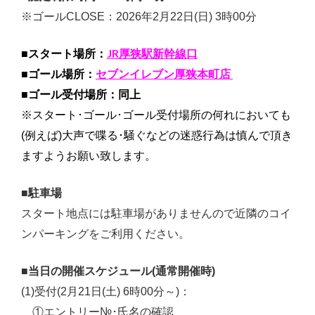
※ゴールCLOSE：2026年2月22日(日) 3時00
分
JR厚狭駅新幹線口
■スタート場所：
セブンイレブン厚狭本町店
■ゴール場所：
■ゴール受付場所：同上
※スタート･ゴール･ゴール受付場所の何れにおいても
(例えば)大声で喋る･騒ぐなどの迷惑行為は慎んで頂き
ますようお願い致します。
■駐車場
スタート地点には駐車場がありませんので近隣のコイ
ンパーキングをご利用ください。
■当日の開催スケジュール(通常開催時)
(1)受付(2月21日(土) 6時00分～)：
①エントリー№･氏名の確認