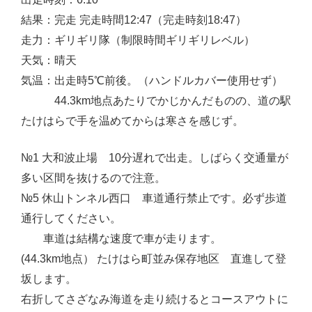
結果：完走 完走時間12:47（完走時刻18:47）
走力：ギリギリ隊（制限時間ギリギリレベル）
天気：晴天
気温：出走時5℃前後。（ハンドルカバー使用せず）
44.3km地点あたりでかじかんだものの、道の駅
たけはらで手を温めてからは寒さを感じず。
№1 大和波止場 10分遅れで出走。しばらく交通量が
多い区間を抜けるので注意。
№5 休山トンネル西口 車道通行禁止です。必ず歩道
通行してください。
車道は結構な速度で車が走ります。
(44.3km地点） たけはら町並み保存地区 直進して登
坂します。
右折してさざなみ海道を走り続けるとコースアウトに