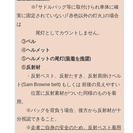
※｢サドルバッグ等に取付けられ車体に確
実に固定されていない｣｢赤色以外の灯火｣の場合
は
尾灯としてカウントしません。
③
ベル
④
ヘルメット
⑤
ヘルメットの尾灯(
装着を推奨)
⑥
反射材
・反射ベスト、反射たすき、反射肩掛けベル
ト(Sam Browne belt) もしくは 前後の見えやすい
位置に反射素材がついた同様のものを着
用。
※バッグを背負う場合、後方から反射材が十
分視認できること。
※
走者ご自身の安全のため、反射ベスト着用