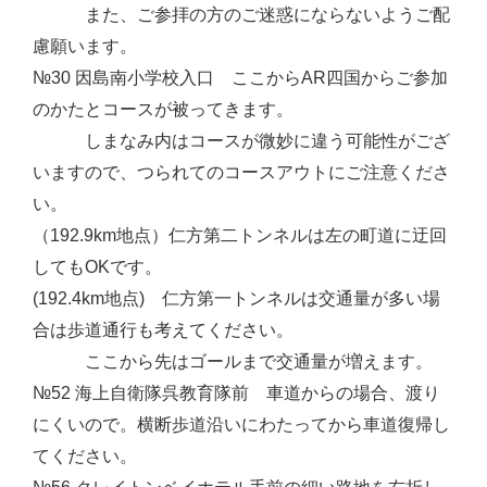
また、ご参拝の方のご迷惑にならないようご配
慮願います。
№30 因島南小学校入口 ここからAR四国からご参加
のかたとコースが被ってきます。
しまなみ内はコースが微妙に違う可能性がござ
いますので、つられてのコースアウトにご注意くださ
い。
（192.9km地点）仁方第二トンネルは左の町道に迂回
してもOKです。
(192.4km地点) 仁方第一トンネルは交通量が多い場
合は歩道通行も考えてください。
ここから先はゴールまで交通量が増えます。
№52 海上自衛隊呉教育隊前 車道からの場合、渡り
にくいので。横断歩道沿いにわたってから車道復帰し
てください。