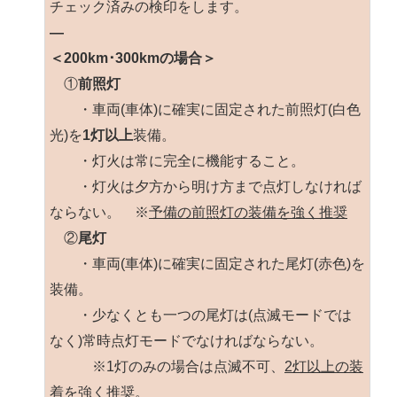
チェック済みの検印をします。
—
＜200km･300kmの場合＞
①
前照灯
・車両(車体)に確実に固定された前照灯(白色
光)を
1灯以上
装備。
・灯火は常に完全に機能すること。
・灯火は夕方から明け方まで点灯しなければ
ならない。 ※
予備の前照灯の装備を強く推奨
②
尾灯
・車両(車体)に確実に固定された尾灯(赤色)を
装備。
・少なくとも一つの尾灯は(点滅モードでは
なく)常時点灯モードでなければならない。
※1灯のみの場合は点滅不可、
2灯以上の装
着を強く推奨。