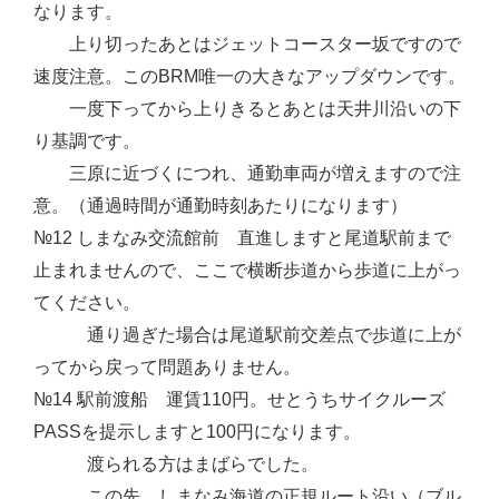
なります。
上り切ったあとはジェットコースター坂ですので
速度注意。このBRM唯一の大きなアップダウンです。
一度下ってから上りきるとあとは天井川沿いの下
り基調です。
三原に近づくにつれ、通勤車両が増えますので注
意。（通過時間が通勤時刻あたりになります）
№12 しまなみ交流館前 直進しますと尾道駅前まで
止まれませんので、ここで横断歩道から歩道に上がっ
てください。
通り過ぎた場合は尾道駅前交差点で歩道に上が
ってから戻って問題ありません。
№14 駅前渡船 運賃110円。せとうちサイクルーズ
PASSを提示しますと100円になります。
渡られる方はまばらでした。
この先、しまなみ海道の正規ルート沿い（ブル