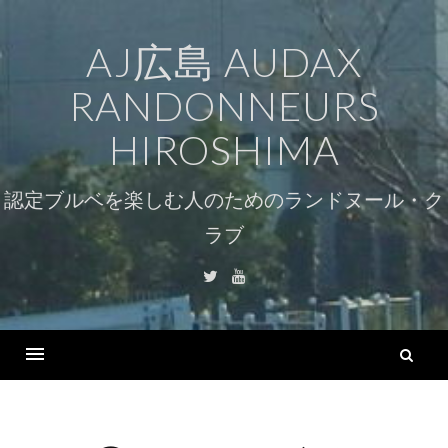
コ
ン
AJ広島 AUDAX
テ
RANDONNEURS
ン
ツ
HIROSHIMA
へ
ス
認定ブルベを楽しむ人のためのランドヌール・ク
キ
ラブ
ッ
プ
Twitter
Youtube
検
索
Menu