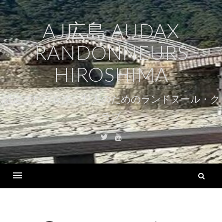
コ
ン
AJ広島 AUDAX
テ
RANDONNEURS
ン
ツ
HIROSHIMA
へ
ス
認定ブルベを楽しむ人のためのランドヌール・ク
キ
ラブ
ッ
プ
Twitter
Youtube
検
索
Menu