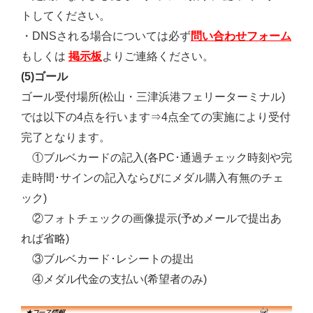
トしてください。
問い合わせフォーム
・DNSされる場合については必ず
掲示板
もしくは
よりご連絡ください。
(5)ゴール
ゴール受付場所(松山・三津浜港フェリーターミナル)
では以下の4点を行います⇒4点全ての実施により受付
完了となります。
①ブルベカードの記入(各PC･通過チェック時刻や完
走時間･サインの記入ならびにメダル購入有無のチェ
ック)
②フォトチェックの画像提示(予めメールで提出あ
れば省略)
③ブルベカード･レシートの提出
④メダル代金の支払い(希望者のみ)