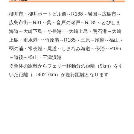
柳井市・柳井ポートビル前～R188～岩国～広島市～
広島市街～R31～呉～音戸の瀬戸～R185～とびしま
海道～大崎下島・小長港･･･大崎上島・明石港～大崎
上島・垂水港･･･竹原港～R185～三原～尾道～福山～
鞆の浦・常夜燈～尾道～しまなみ海道～今治～R196
～道後～松山・三津浜港
※全体の距離からフェリー移動分の距離（9km）を引
いた距離（⇒402.7km）が走行距離となります