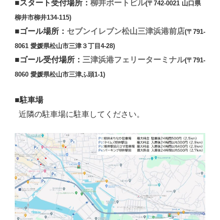
柳井ポートビル
■スタート受付場所：
(〒742-0021 山口県
柳井市柳井134-115)
セブンイレブン松山三津浜港前店
■ゴール場所：
(〒791-
8061 愛媛県松山市三津３丁目4-28)
三津浜港フェリーターミナル
■ゴール受付場所：
(〒791-
8060 愛媛県松山市三津ふ頭1-1)
■駐車場
近隣の駐車場に駐車してください。