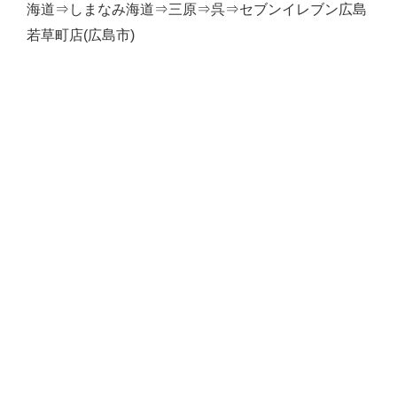
海道⇒しまなみ海道⇒三原⇒呉⇒セブンイレブン広島
若草町店(広島市)