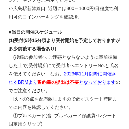
ンパーキングをご利用ください。
※広島駅新幹線口_近辺には800～1000円/日程度で利
用可のコインパーキングを確認済。
■当日の開催スケジュール
(1)受付(5時15分頃より受付開始を予定しておりますが
多少前後する場合あり)
・(後続の参加者へ ご迷惑とならないように事前準備
した上で)受付場所にて受付者へエントリーNo.と氏名
を伝えてください。なお、
2023年11月以降に開催さ
れるBRMより
誓約書の提出は不要
となっております
の
でご注意ください
。
・以下の3点を配布致しますので必ずスタート時間ま
でに内容を確認してください。
①ブルベカード(含_ブルベカード保護袋･レシート
固定用クリップ)