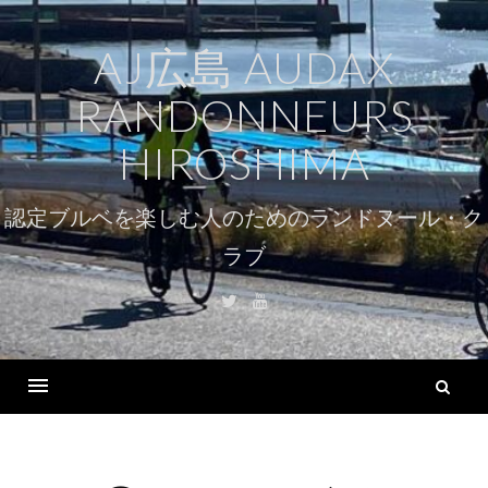
コ
ン
AJ広島 AUDAX
テ
RANDONNEURS
ン
ツ
HIROSHIMA
へ
ス
認定ブルベを楽しむ人のためのランドヌール・ク
キ
ラブ
ッ
プ
Twitter
Youtube
検
索
Menu