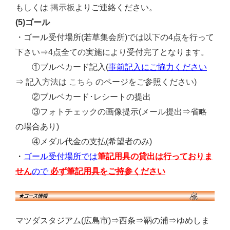
掲示板
もしくは
よりご連絡ください。
(5)ゴール
・ゴール受付場所(若草集会所)では以下の4点を行って
下さい⇒4点全ての実施により受付完了となります。
①ブルベカード記入(
事前記入にご協力ください
こちら
⇒ 記入方法は
のページをご参照ください)
②ブルベカード･レシートの提出
③フォトチェックの画像提示(メール提出⇒省略
の場合あり)
④メダル代金の支払(希望者のみ)
・
ゴール受付場所では
筆記用具の貸出は行っておりま
せん
ので
必ず筆記用具をご持参ください
マツダスタジアム(広島市)⇒西条⇒鞆の浦⇒ゆめしま