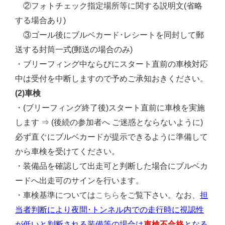
②フォトチェック指定場所等に関する説明文(省略
する場合あり)
③ゴール後にブルベカード･レシートを同封して郵
送する封筒一式(郵送の場合のみ)
・ブリーフィング中ならびにスタート直前の車検対応
中は受付を中断しますので予めご承知おきください。
(2)車検
・(ブリーフィング終了後)スタート直前に車検を実施
します ⇒ (後続の参加者へ ご迷惑とならないように)
必ず直ぐにブルベカードが提示できるように準備して
から車検を受けてください。
・装備品を確認して出走可と判断した場合にブルベカ
ードへ出走可のサインを行います。
こちら
・車検基準については
をご覧下さい。なお、
担
当者判断により夜間･トンネル内での走行時に視認性
が低いと判断される装備等の場合は
車検不合格
となる