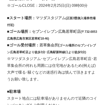
※ゴールCLOSE：2024年2月25日(日) 09時00分
マツダスタジアム
■スタート場所：
(正面3塁側入場券売場
付近)
セブンイレブン広島若草町店
■ゴール場所：
(〒732-0053
広島県広島市東区若草町18-46)
若草集会所
■ゴール受付場所：
(
ゴール場所のセブンイレブ
ン広島若草町店より徒歩3分･広島駅新幹線口より徒歩5分)
※マツダスタジアム･セブンイレブン広島若草町店･若
草集会所の何れも周囲には住宅地があるため(例えば)
大声で喋る･騒ぐなどの迷惑行為は慎んで頂きますよ
うお願い致します。
■駐車場
スタート地点には駐車場がありませんので近隣のコイ