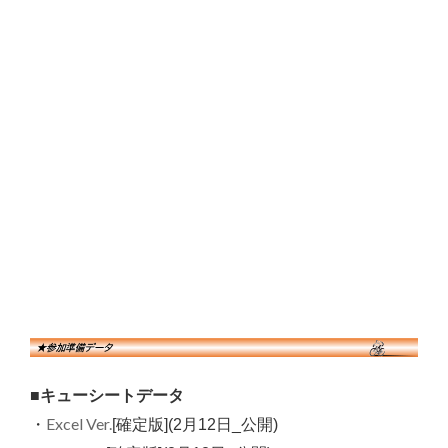
■キューシートデータ
Excel Ver.
・
[確定版](2月12日_公開
)