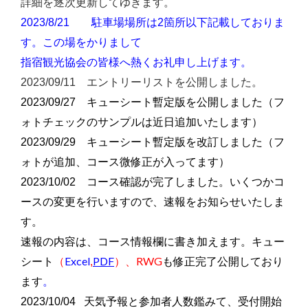
詳細を逐次更新してゆきます。
2023/8/21
駐車場場所は2箇所以下記載しておりま
す。この場をかりまして
指宿観光協会の皆様へ熱くお礼申し上げます。
2023/09/11 エントリーリストを公開しました。
2023/09/27 キューシート暫定版を公開しました（フ
ォトチェックのサンプルは近日追加いたします）
キューシート暫定版
2023/09/29
を改訂しました（フ
ォトが追加、コース微修正が入ってます）
2023/10/02
コース確認が完了しました。いくつかコ
ースの変更を行いますので、速報をお知らせいたしま
す。
速報の内容は、コース情報欄に書き加えます。
キュー
Excel
PDF
RWG
シート
（
,
）、
も修正完了公開
しており
ます
。
2023/10/04 天気予報と参加者人数鑑みて、受付開始