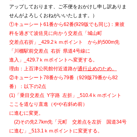
アップしております、ご不便を
おかけし申し訳ありま
せんが
よろしくおねがいいたします。）
①キューシート61番から62番(929版でも同じ)：東彼
杵を過ぎて波佐見に向かう交差点「城山町
交差点右折」_429.2ｋｍポイント から約500m先
「川棚駅前交差点 右折 県道4号線に
進入」_429.7ｋｍポイントへ変更する。
理由：上百津公民館付近道路が
通行止めのため。
②キューシート78番から79番（
929版
79番から82
番）：以下の2点
(1)「乗目交差点 Y字路 左折」
_510.4ｋｍポイント
ここを道なり直進（やや右斜め前）
に進むに変更。
(2)その先2.7km先「元町 交差点を左折 国道34号
に進む」
_513.1ｋｍポイント
に変更する。