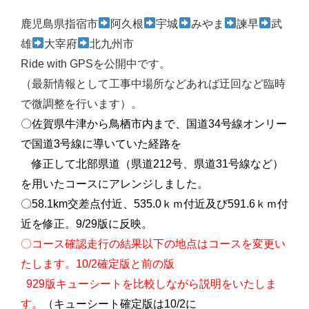
鹿児島県指宿市
阿久根
宇城
みやま
諫早
武
雄
大宰府
北九州市
Ride with GPSを公開中です。
（最新情報として工事中場所などあれば迂回など臨時
で微調整を行います）。
〇佐賀県牛津から鳥栖市内まで、国道34号線オンリー
で国道3号線に導いていた経路を
修正して北部県道（県道212号、県道31号線など）
を用いたコースにアレンジしました。
〇58.1km交差点付近、535.0ｋｍ付近及び591.6ｋｍ付
近を修正。9/29版に反映。
〇コース確認走行の結果以下の地点はコースを変更い
たします。10/2確定版と前の版
929版キューシートを比較しながら説明をいたしま
す。
（キューシート確定版は10/2に