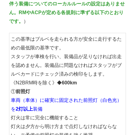
伴う装備についてのローカルルールの設定はありませ
ん。RMやACPが定める各規則に準ずる以下のとおり
です。
）
この基準はブルベを走られる方が安全に走行するた
めの最低限の基準です。
スタッフが車検を行い、装備品が足りなければ出走
を認めません。装備品に問題なければスタッフがブ
ルベカードにチェック済みの検印をします。
《N2BRM時を除く》◆
600km
①
前照灯
車両（車体）に確実に固定された前照灯（白色光）
を
2灯以上
装備
灯火は常に完全に機能すること
灯火は夕方から明け方まで点灯しなければならな