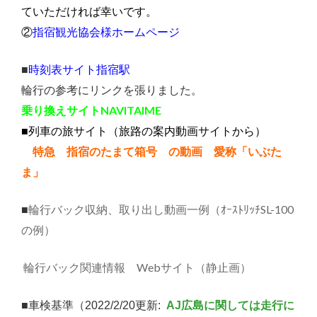
ていただければ幸いです。
指宿観光協会様ホームページ
②
時刻表サイト指宿駅
■
輪行の参考にリンクを張りました。
乗り換えサイトNAVITAIME
■列車の旅サイト（旅路の案内動画サイトから）
特急 指宿のたまて箱号 の動画 愛称「いぶた
ま」
輪行バック収納、取り出し動画一例（ｵｰｽﾄﾘｯﾁSL-100
■
の例）
輪行バック関連情報 Webサイト（静止画）
■車検基準（2022/2/20更新:
AJ広島に関しては走行に