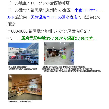
ゴール地点：ローソン小倉西港町店
ゴール受付：福岡県北九州市 小倉区
小倉コロナワー
天然温泉コロナの湯小倉店
ルド
施設内
入口近傍にて
開設
〒803-0801 福岡県北九州市小倉北区西港町２７
温泉営業時間は9：00から深夜1：00です。
−５