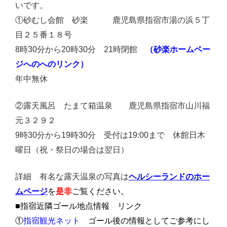
いです。
①砂むし会館 砂楽 鹿児島県指宿市湯の浜５丁
目２５番１８号
（砂楽ホームペー
8時30分から20時30分 21時閉館
ジへのへのリンク）
年中無休
②露天風呂 たまて箱温泉 鹿児島県指宿市山川福
元３２９２
9時30分から19時30分 受付は19:00まで 休館日木
曜日（祝・祭日の場合は翌日）
ヘルシーランドのホー
詳細 有名な露天温泉の写真は
ムページ
を
是非
ご覧ください。
■指宿近隣ゴール地点情報 リンク
指宿観光ネット
①
ゴール後の情報としてご参考にし