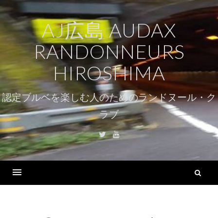
コ
ン
AJ広島 AUDAX
テ
RANDONNEURS
ン
ツ
HIROSHIMA
へ
ス
認定ブルベを楽しむ人のためのランドヌール・ク
キ
ラブ
ッ
プ
Twitter
Youtube
検
索
Menu