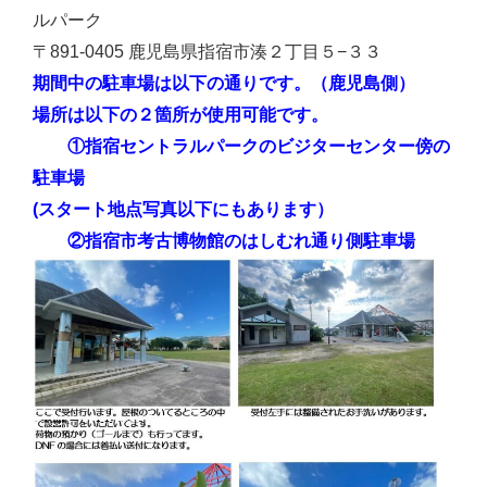
ルパーク
〒891-0405 鹿児島県指宿市湊２丁目５−３３
期間中の駐車場は以下の通りです。（鹿児島側）
場所は以下の２箇所が使用可能です。
①指宿セントラルパークのビジターセンター傍の
駐車場
(スタート地点写真以下にもあります）
②指宿市考古博物館のはしむれ通り側駐車場