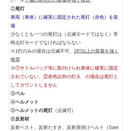
い ※
予備の前照灯の装備を強く推奨
。
②
尾灯
車両（車体）に確実に固定された尾灯（赤色）を装
備
少なくとも一つの尾灯は（点滅モードではなく）常
時点灯モードでなければならない
※1灯のみの場合は点滅不可、
2灯以上の装着を強く
推奨
※
①サドルバッグ等に取付けられ車体に確実に固定
されていない、②赤色以外の灯火 の場合は尾灯と
してカウントしません
③
ベル
④
ヘルメット
⑤
ヘルメットの尾灯
（点滅可）
⑥
反射材
反射ベスト、反射たすき、反射肩掛けベルト（Sam