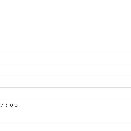
)７：００