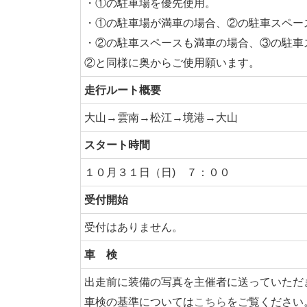
・①の駐車場を優先使用。
・①の駐車場が満車の場合、②の駐車スペー
・②の駐車スペースも満車の場合、③の駐車
②と同様に奥からご使用願います。
走行ルート概要
大山→雲南→松江→境港→大山
スタート時間
１０月３１日（日) ７：００
受付開始
受付はありません。
車 検
出走前に装備の写真を主催者に送っていただ
こちら
車検の基準については
をご覧ください