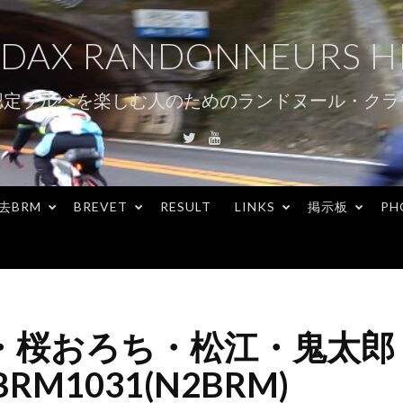
DAX RANDONNEURS H
認定ブルベを楽しむ人のためのランドヌール・クラ
Twitter
Youtube
去BRM
BREVET
RESULT
LINKS
掲示板
PH
山・桜おろち・松江・鬼太郎
RM1031(N2BRM)