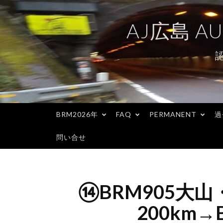
コ
ン
AJ広島 AU
テ
ン
ツ
へ
ス
キ
BRM2026年
FAQ
PERMANENT
過
ッ
プ
問い合せ
⑭BRM905大
200km→B