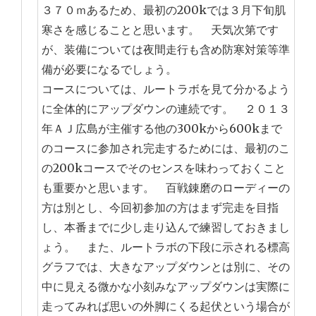
３７０ｍあるため、最初の200kでは３月下旬肌
寒さを感じることと思います。 天気次第です
が、装備については夜間走行も含め防寒対策等準
備が必要になるでしょう。
コースについては、ルートラボを見て分かるよう
に全体的にアップダウンの連続です。 ２０１３
年ＡＪ広島が主催する他の300kから600kまで
のコースに参加され完走するためには、最初のこ
の200kコースでそのセンスを味わっておくこと
も重要かと思います。 百戦錬磨のローディーの
方は別とし、今回初参加の方はまず完走を目指
し、本番までに少し走り込んで練習しておきまし
ょう。 また、ルートラボの下段に示される標高
グラフでは、大きなアップダウンとは別に、その
中に見える微かな小刻みなアップダウンは実際に
走ってみれば思いの外脚にくる起伏という場合が