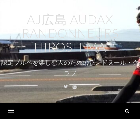
コ
ン
AJ広島 AUDAX
テ
RANDONNEURS
ン
ツ
HIROSHIMA
へ
ス
認定ブルベを楽しむ人のためのランドヌール・ク
キ
ラブ
ッ
プ
Twitter
Youtube
検
索
Menu