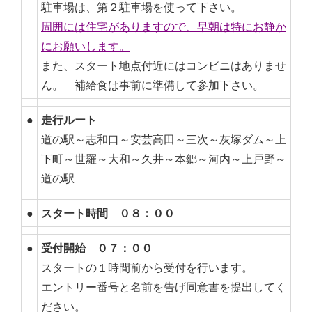
駐車場は、第２駐車場を使って下さい。
周囲には住宅がありますので、早朝は特にお静か
にお願いします。
また、スタート地点付近にはコンビニはありませ
ん。 補給食は事前に準備して参加下さい。
●
走行ルート
道の駅～志和口～安芸高田～三次～灰塚ダム～上
下町～世羅～大和～久井～本郷～河内～上戸野～
道の駅
●
スタート時間 ０８：００
●
受付開始 ０７：００
スタートの１時間前から受付を行います。
エントリー番号と名前を告げ同意書を提出してく
ださい。