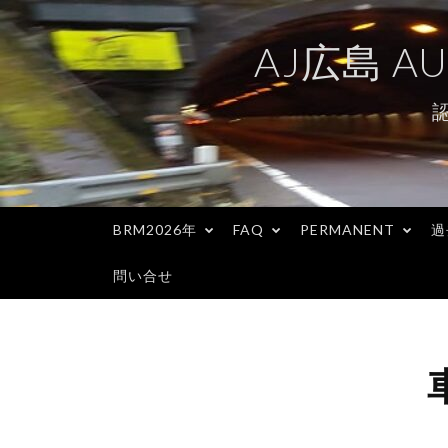
コ
ン
AJ広島 AU
テ
ン
ツ
へ
ス
キ
BRM2026年
FAQ
PERMANENT
過
ッ
プ
問い合せ