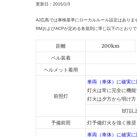
更新日：2015/1/3
AJ広島では車検基準にローカルルール設定はありま
RMおよび
ACPが定める各規則に準じ以下のとおりで
距離
200km
ベル装着
ヘルメット着用
車両（車体）に確実に
灯火は常に完全に機能
前照灯
灯火は夕方から明け方
1灯以
予備前照
灯予備灯火を強く推奨
車両（車体）に確実に