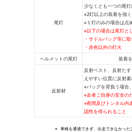
少なくとも一つの尾灯
※2灯以上の装着を強
尾灯
※１灯のみの場合は点
※以下の場合は尾灯と
・サドルバッグ等に取
・赤色以外の灯火
ヘルメットの尾灯
装着
反射ベスト、反射たすき
えやすい位置に反射素
※バッグを背負う場合
反射材
※走者ご自身の安全の
※夜間及びトンネル内
認性を得られること
車検を通過できず、出走できなかった