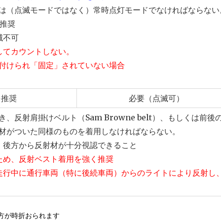
は（点滅モードではなく）常時点灯モードでなければならない
く推奨
滅不可
してカウントしない。
付けられ「固定」されていない場合
を推奨
必要（点滅可）
、反射肩掛けベルト（Sam Browne belt）、もしくは前後
材がついた同様のものを着用しなければならない。
、後方から反射材が十分視認できること
ため、反射ベスト着用を強く推奨
走行中に通行車両（特に後続車両）からのライトにより反射し
方が時折おられます