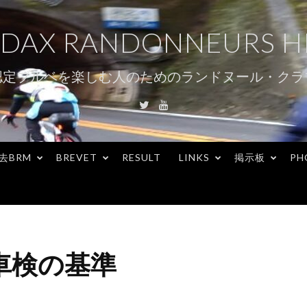
DAX RANDONNEURS H
認定ブルベを楽しむ人のためのランドヌール・クラ
Twitter
Youtube
去BRM
BREVET
RESULT
LINKS
掲示板
PH
車検の基準