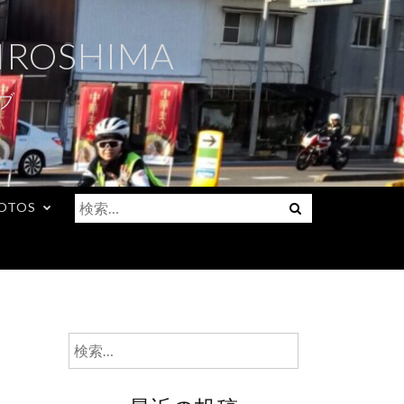
IROSHIMA
ブ
検
Menu
OTOS
索:
検
索: