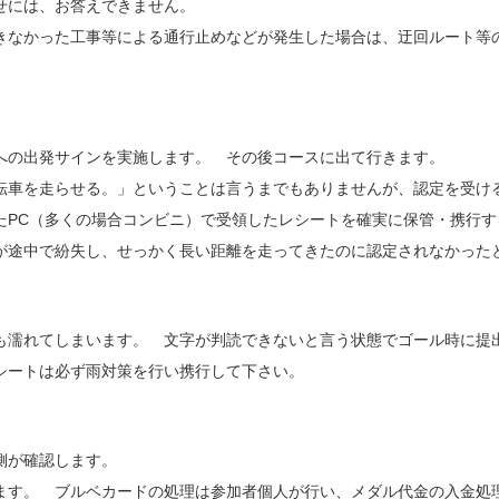
せには、お答えできません。
きなかった工事等による通行止めなどが発生した場合は、迂回ルート等
への出発サインを実施します。 その後コースに出て行きます。
転車を走らせる。」ということは言うまでもありませんが、認定を受け
たPC（多くの場合コンビニ）で受領したレシートを確実に保管・携行す
途中で紛失し、せっかく長い距離を走ってきたのに認定されなかった
も濡れてしまいます。 文字が判読できないと言う状態でゴール時に提
シートは必ず雨対策を行い携行して下さい。
側が確認します。
ます。 ブルベカードの処理は参加者個人が行い、メダル代金の入金処