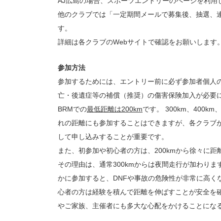
AJ広島の場合、スポーツエントリーのページを利用
他のクラブでは「一定期間メールで募集後、抽選、
す。
詳細は各クラブのWebサイトで確認をお願いします
参加方法
参加するためには、エントリー前に必ず参加者個人
亡・後遺症等の補償（推奨）の傷害保険加入が必要
BRMでの
最低距離は200km
です。 300km、400
れの距離にも参加することはできますが、各クラブ
して申し込みすることが重要です。
また、初参加や初心者の方は、200kmから徐々に
その理由は、通常300kmからは夜間走行が加わりま
かに参加すると、DNFや事故の危険性が非常に高く
心者の方は経験を積んで距離を伸ばすことが安全を
やご家族、主催者にも多大な心配をかけることにな