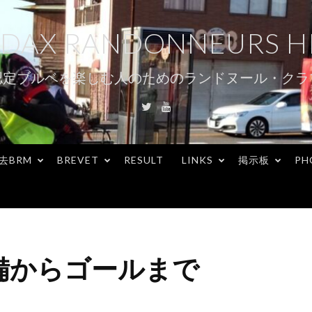
DAX RANDONNEURS H
認定ブルベを楽しむ人のためのランドヌール・クラ
Twitter
Youtube
去BRM
BREVET
RESULT
LINKS
掲示板
PH
備からゴールまで