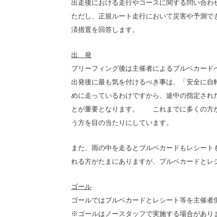
出走後における走行やコースに関する問い合わ
ただし、正規ルート走行において災害や予測で
済措置を回答します。
出 発
ブリーフィング後は主催者によるブルベカード
出発後に最も気を付けるべき事は、「安全に自
めに走っているわけですから、途中の指定され
とが重要となります。 これまでに多くの方が
う方を目の当たりにしています。
また、雨の中を走るとブルベカードもレシート
れる方がたまにありますが、ブルベカードとレ
ゴール
ゴールではブルベカードとレシート等を主催者
※ゴールはノースタッフで実施する場合があり