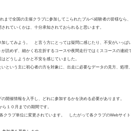
、これまで全国の主催クラブに参加してこられたブルベ経験者の皆様なら
開されていくかは、十分承知されておられると思います。
参加してみよう。 と言う方にとっては疑問に感じたり、不安がいっぱ
トが読めず、細かく右左折するコースや夜間走行ではミスコースの連続
置はどうしようかと不安を感じていました。
たいという主に初心者の方を対象に、出走に必要なデータの見方、処理
ブ
の開催情報を入手し、どれに参加するかを決める必要があります。
から１０月までの期間です。
が各クラブ単位に変更されています。 したがって各クラブのWebサイ