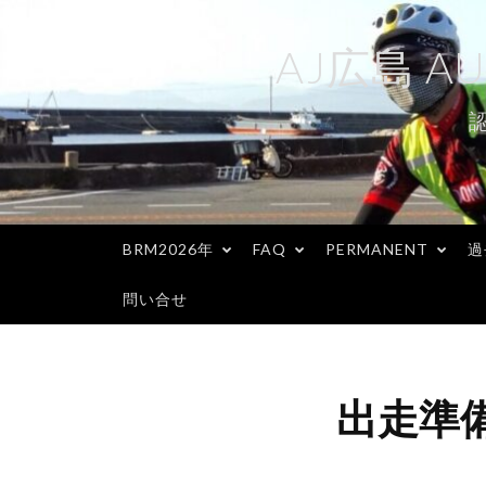
コ
ン
AJ広島 AU
テ
ン
ツ
へ
ス
キ
BRM2026年
FAQ
PERMANENT
過
ッ
プ
問い合せ
出走準