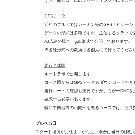
なお、開催日当日のブリーフィングではキュー
GPSデータ
近年のブルベではガーミン等のGPSナビゲー
データの形式は多種ですが、主催するクラブで
AJ広島の場合、gdb形式で公開しております。
※各種形式への変換は各個人にて行ってくださ
走行全体図
ルートラボで公開します。
コース図からはGPSデータもダウンロードで
走行ルートの確認も重要ですが、万が一DNF
確認する必要があります。
特に中国地方の山間部を走るコースでは、公共
ブルベ当日
スタート場所がお住まいから近い場合は当日の移動