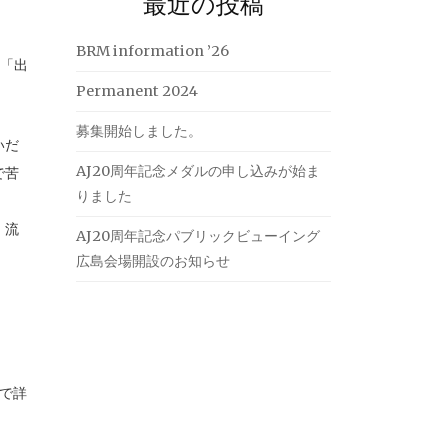
最近の投稿
BRM information ’26
、「出
Permanent 2024
募集開始しました。
いだ
AJ20周年記念メダルの申し込みが始ま
で苦
りました
、流
AJ20周年記念パブリックビューイング
広島会場開設のお知らせ
トで詳