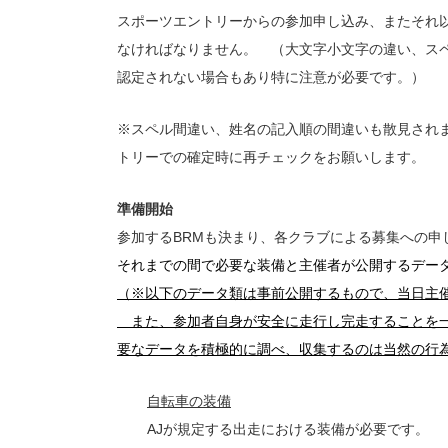
スポーツエントリーからの参加申し込み、またそれ
なければなりません。 （大文字小文字の違い、ス
認定されない場合もあり特に注意が必要です。）
※スペル間違い、姓名の記入順の間違いも散見され
トリーでの確定時に再チェックをお願いします。
準備開始
参加するBRMも決まり、各クラブによる募集への申
それまでの間で必要な装備と主催者が公開するデー
（※以下のデータ類は事前公開するもので、当日主
また、参加者自身が安全に走行し完走することを一
要なデータを積極的に調べ、収集するのは当然の行
自転車の装備
AJが規定する出走における装備が必要です。