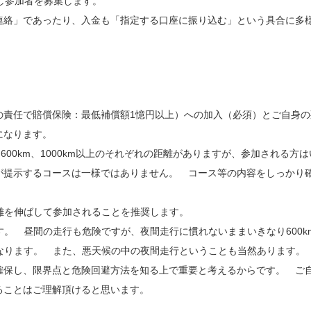
し参加者を募集します。
連絡」であったり、入金も「指定する口座に振り込む」という具合に多
。
の責任で賠償保険：最低補償額1憶円以上）への加入（必須）とご自身の
になります。
km、600km、1000km以上のそれぞれの距離がありますが、参加される方
が提示するコースは一様ではありません。 コース等の内容をしっかり
距離を伸ばして参加されることを推奨します。
す。 昼間の走行も危険ですが、夜間走行に慣れないままいきなり600k
なります。 また、悪天候の中の夜間走行ということも当然あります。
確保し、限界点と危険回避方法を知る上で重要と考えるからです。 ご
ることはご理解頂けると思います。