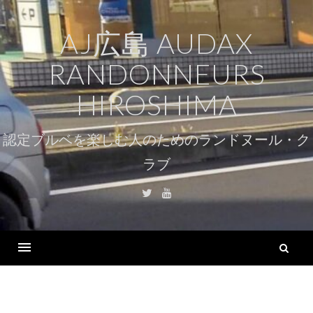
コ
ン
AJ広島 AUDAX
テ
RANDONNEURS
ン
ツ
HIROSHIMA
へ
ス
認定ブルベを楽しむ人のためのランドヌール・ク
キ
ラブ
ッ
プ
Twitter
Youtube
検
索
Menu